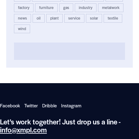
factory
furniture
gas
industry
metalwork
news
oil
plant
service
solar
textile
wind
Facebook
Twitter
Dribble
Instagram
Let’s work together!
Just drop us a line -
info@xmpl.com