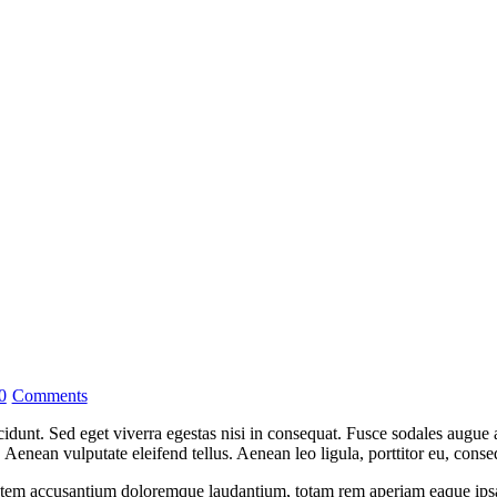
0
Comments
idunt. Sed eget viverra egestas nisi in consequat. Fusce sodales augue a
enean vulputate eleifend tellus. Aenean leo ligula, porttitor eu, conseq
tatem accusantium doloremque laudantium, totam rem aperiam eaque ipsa, q