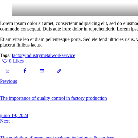
Lorem ipsum dolor sit amet, consectetur adipisicing elit, sed do eiusmo
commodo consequat. Duis aute irure dolor in reprehenderit. Lorem ipsum
Etiam vitae leo et diam pellentesque porta. Sed eleifend ultricies risu
placerat finibus lacus.
Tags:
factory
industry
metalwork
service
0
Likes
Previous
The importance of quality control in factory production
junio 19, 2024
Next
The evolution of permanent makeup techniques & services