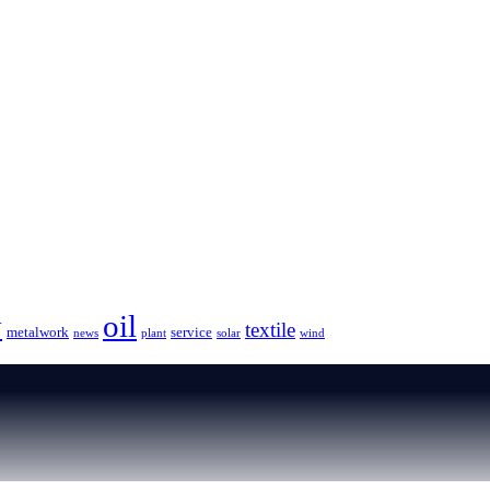
oil
y
textile
metalwork
service
news
plant
solar
wind