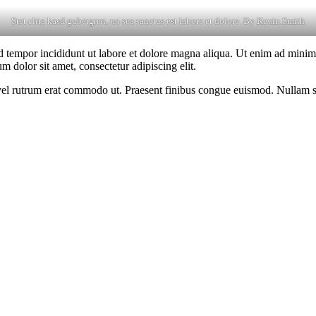
Stet clita kasd gubergren, no sea sanctus est labore et dolore. By
Kevin Smith
d tempor incididunt ut labore et dolore magna aliqua. Ut enim ad minim v
 dolor sit amet, consectetur adipiscing elit.
s, vel rutrum erat commodo ut. Praesent finibus congue euismod. Nullam 