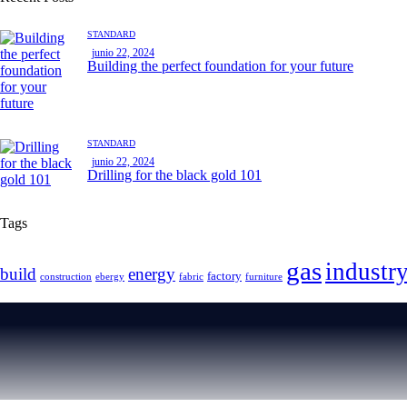
STANDARD
junio 22, 2024
Building the perfect foundation for your future
STANDARD
junio 22, 2024
Drilling for the black gold 101
Tags
gas
industr
build
energy
factory
construction
ebergy
fabric
furniture